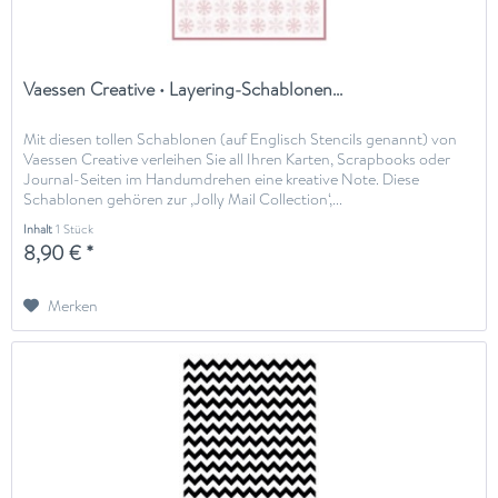
Vaessen Creative • Layering-Schablonen...
Mit diesen tollen Schablonen (auf Englisch Stencils genannt) von
Vaessen Creative verleihen Sie all Ihren Karten, Scrapbooks oder
Journal-Seiten im Handumdrehen eine kreative Note. Diese
Schablonen gehören zur ‚Jolly Mail Collection‘,...
Inhalt
1 Stück
8,90 € *
Merken