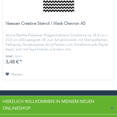
Vaessen Creative Stencil / Mask Chevron A5
dünne flexible Polyester-Prägeschablone Schablone ca. 14,9 cm x
21,0 cm (A5) geeignet z.B. zum Schablonieren mit Stempelfarben,
Farbspray, Strukturpaste, Acryl Farben uvm Schablone aufs Papier
legen, evtl. mit Tape fixieren und dann mit...
Inhalt
1 Stück
3,48 € *
Merken
HERZLICH WILLKOMMEN IN MEINEM NEUEN
ONLINESHOP