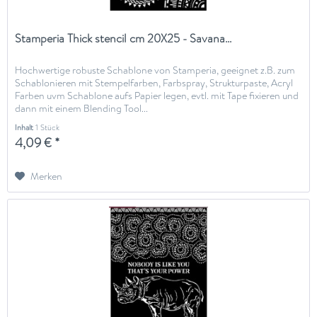
Stamperia Thick stencil cm 20X25 - Savana...
Hochwertige robuste Schablone von Stamperia, geeignet z.B. zum
Schablonieren mit Stempelfarben, Farbspray, Strukturpaste, Acryl
Farben uvm Schablone aufs Papier legen, evtl. mit Tape fixieren und
dann mit einem Blending Tool...
Inhalt
1 Stück
4,09 € *
Merken