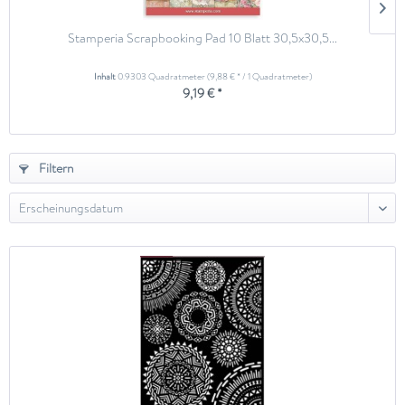
Stamperia Scrapbooking Pad 10 Blatt 30,5x30,5...
Inhalt
0.9303 Quadratmeter
(9,88 € * / 1 Quadratmeter)
9,19 € *
Filtern