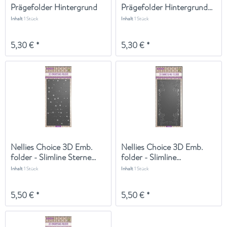
Prägefolder Hintergrund
Prägefolder Hintergrund...
Hasen...
Inhalt
1 Stück
Inhalt
1 Stück
5,30 € *
5,30 € *
Nellies Choice 3D Emb.
Nellies Choice 3D Emb.
folder - Slimline Sterne...
folder - Slimline...
Inhalt
1 Stück
Inhalt
1 Stück
5,50 € *
5,50 € *