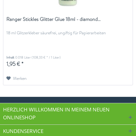
Ranger Stickles Glitter Glue 18ml - diamond...
18 ml Glitzerkleber säurefrei, ungiftig für Papierarbeiten
Inhalt
0.018 Liter
(108,33 € * / 1 Liter)
1,95 € *
Merken
HERZLICH WILLKOMMEN IN MEINEM NEUEN
ONLINESHOP
KUNDENSERVICE