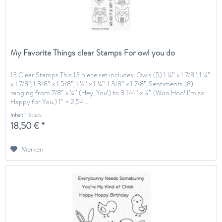
My Favorite Things clear Stamps For owl you do
13 Clear Stamps This 13 piece set includes: Owls (5) 1 ¼” x 1 7/8”, 1 ¼”
x 1 7/8”, 1 3/8” x 1 5/8”, 1 ½” x 1 ¾”, 1 3/8” x 1 7/8”, Sentiments (8)
ranging from 7/8” x ¼” (Hey, You!) to 3 1/4” x ¼” (Woo Hoo! I’m so
Happy for You.) 1" = 2,54...
Inhalt
1 Stück
18,50 € *
Merken