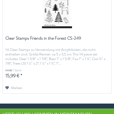
Clear Stamps Friends in the Forest CS-249
14 Clear Stamps zu Verwendung mit Acrylblöcken, die nicht
enthalten sind. Größe Rentier: ca 5 x 3,5 cm This 14 piece set
includes: Deer 1 3/8” x 1 7/8”, Bear 1” x 1 5/8”, Fox 1” x 1 ¾”, Owl ¾” x
7/8”, Trees (3) 1 ¼” x 2”, 1 ¼” x 1 ¾”, 1”...
Inhalt
1 Stück
15,99 € *
Merken