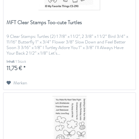
MFT Clear Stamps Too-cute Turtles
9 Clear Stamps: Turtles (2) 1 7/8” x 1 1/2”, 2 3/8” x 1 1/2” Bird 3/4” x
11/16” Butterfly 1” x 3/4” Flower 3/8” Slow Down and Feel Better
Soon 3 3/16” x 1/8” I Turtley Adore You 1” x 3/8” I’ll Always Have
Your Back 2 1/2” x 1/8” Let’s...
Inhalt
1 Stück
11,75 € *
Merken