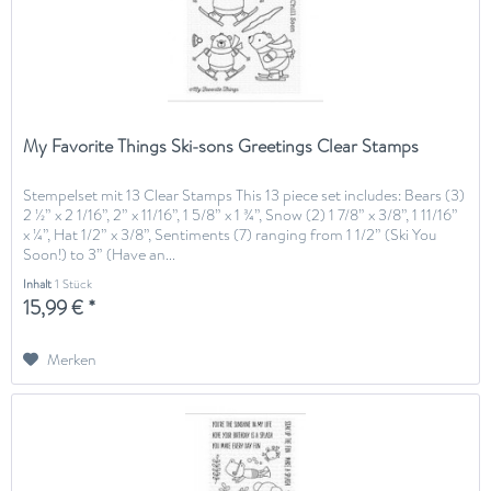
My Favorite Things Ski-sons Greetings Clear Stamps
Stempelset mit 13 Clear Stamps This 13 piece set includes: Bears (3)
2 ½” x 2 1/16”, 2” x 11/16”, 1 5/8” x 1 ¾”, Snow (2) 1 7/8” x 3/8”, 1 11/16”
x ¼”, Hat 1/2” x 3/8”, Sentiments (7) ranging from 1 1/2” (Ski You
Soon!) to 3” (Have an...
Inhalt
1 Stück
15,99 € *
Merken