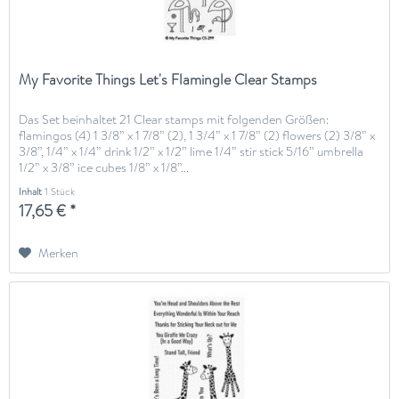
My Favorite Things Let's Flamingle Clear Stamps
Das Set beinhaltet 21 Clear stamps mit folgenden Größen:
flamingos (4) 1 3/8” x 1 7/8” (2), 1 3/4” x 1 7/8” (2) flowers (2) 3/8” x
3/8”, 1/4” x 1/4” drink 1/2” x 1/2” lime 1/4” stir stick 5/16” umbrella
1/2” x 3/8” ice cubes 1/8” x 1/8”...
Inhalt
1 Stück
17,65 € *
Merken