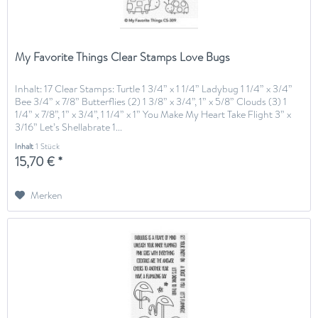
My Favorite Things Clear Stamps Love Bugs
Inhalt: 17 Clear Stamps: Turtle 1 3/4” x 1 1/4” Ladybug 1 1/4” x 3/4”
Bee 3/4” x 7/8” Butterflies (2) 1 3/8” x 3/4”, 1” x 5/8” Clouds (3) 1
1/4” x 7/8”, 1” x 3/4”, 1 1/4” x 1” You Make My Heart Take Flight 3” x
3/16” Let’s Shellabrate 1...
Inhalt
1 Stück
15,70 € *
Merken