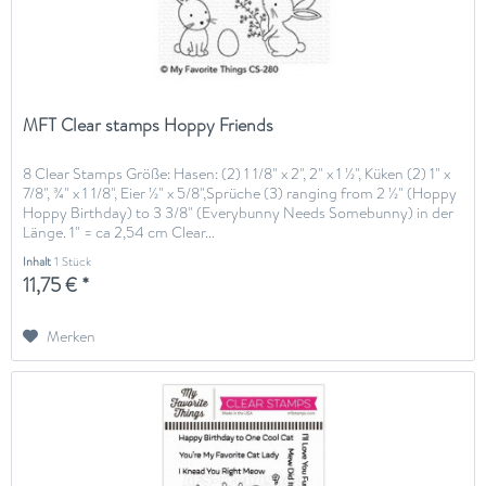
MFT Clear stamps Hoppy Friends
8 Clear Stamps Größe: Hasen: (2) 1 1/8" x 2", 2" x 1 ½", Küken (2) 1" x
7/8", ¾" x 1 1/8", Eier ½" x 5/8",Sprüche (3) ranging from 2 ½" (Hoppy
Hoppy Birthday) to 3 3/8" (Everybunny Needs Somebunny) in der
Länge. 1" = ca 2,54 cm Clear...
Inhalt
1 Stück
11,75 € *
Merken