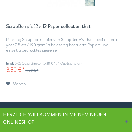
ScrapBerry´s 12 x 12 Paper collection that...
Packung Scrapbookpapier von ScrapBerry´s That special Time of
year 7 Blatt / 190 gr/m² 6 beidseitig bedruckte Papiere und 1
einseitig bedrucktes säurefrei
Inhalt
0.65 Quadratmeter
(5,38 € * / 1 Quadratmeter)
3,50 € *
4,00 € *
Merken
HERZLICH WILLKOMMEN IN MEINEM NEUEN
ONLINESHOP