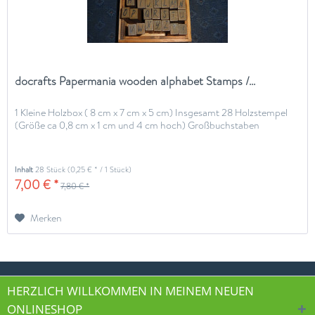
docrafts Papermania wooden alphabet Stamps /...
1 Kleine Holzbox ( 8 cm x 7 cm x 5 cm) Insgesamt 28 Holzstempel
(Größe ca 0,8 cm x 1 cm und 4 cm hoch) Großbuchstaben
Inhalt
28 Stück
(0,25 € * / 1 Stück)
7,00 € *
7,80 € *
Merken
HERZLICH WILLKOMMEN IN MEINEM NEUEN
ONLINESHOP