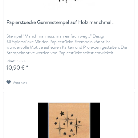
Papierstuecke Gummistempel auf Holz manchmal...
Stempel “Manchmal muss man einfach weg…” Design
©Papierstücke Mit den Papierstücke-Stempeln könnt ihr
wundervolle Motive auf euren Karten und Projekten gestalten. Die
Stempelmotive werden von Papierstücke selbst entwickelt,
gestaltet und...
Inhalt
1 Stück
10,90 € *
Merken