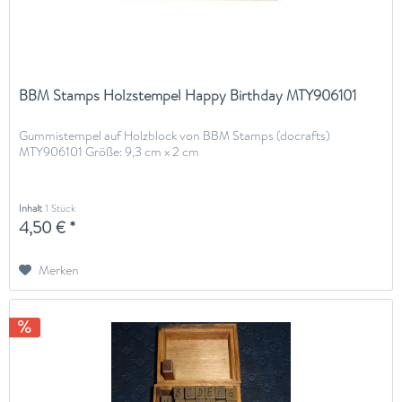
BBM Stamps Holzstempel Happy Birthday MTY906101
Gummistempel auf Holzblock von BBM Stamps (docrafts)
MTY906101 Größe: 9,3 cm x 2 cm
Inhalt
1 Stück
4,50 € *
Merken