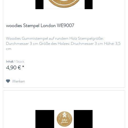
woodies Stempel London WE9007
Woodies Gummistempel auf rundem Holz Stempelgröße:
Durchmesser 3 cm Größe des Holzes: Druchmesser 3 cm Höhe: 3,5
cm
Inhalt
1 Stück
4,90 € *
Merken