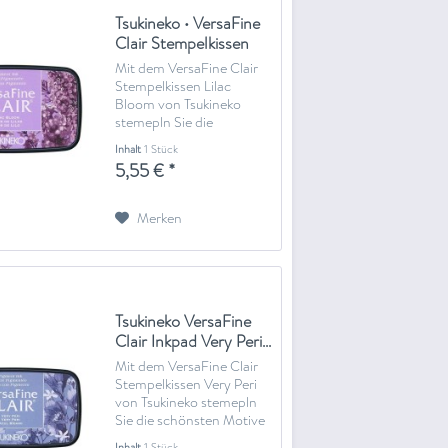
Tsukineko • VersaFine
Clair Stempelkissen
Lilac...
Mit dem VersaFine Clair
Stempelkissen Lilac
Bloom von Tsukineko
stemepln Sie die
schönsten Motive auf
Inhalt
1 Stück
Grußkarten, Einladungen
5,55 € *
oder in Ihr Scrapbook und
Journal. Diese Tinte ist
eine deckende Tinte auf
Merken
Ölbasis, die je nach
Papiermaterial...
Tsukineko VersaFine
Clair Inkpad Very Peri...
Mit dem VersaFine Clair
Stempelkissen Very Peri
von Tsukineko stemepln
Sie die schönsten Motive
auf Grußkarten,
Inhalt
1 Stück