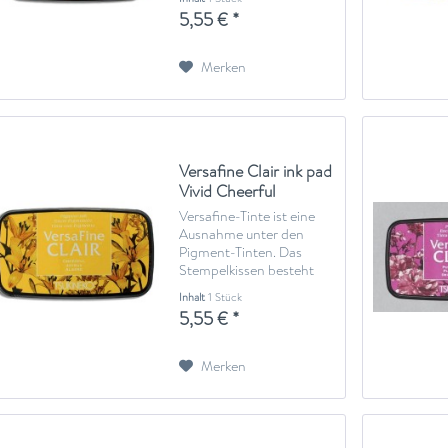
mit einer Stoffschicht
5,55 € *
überzogen wurde, anstelle
eines schwammartigen
Gewebes. Versafine-Tinte
Merken
wird auf Ölbasis
hergestellt...
Versafine Clair ink pad
Vivid Cheerful
Versafine-Tinte ist eine
Ausnahme unter den
Pigment-Tinten. Das
Stempelkissen besteht
aus stabilem Filz, welches
Inhalt
1 Stück
mit einer Stoffschicht
5,55 € *
überzogen wurde, anstelle
eines schwammartigen
Gewebes. Versafine-Tinte
Merken
wird auf Ölbasis
hergestellt...