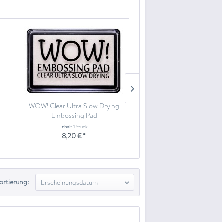
WOW! Clear Ultra Slow Drying
Versafine Clair ink pad
Embossing Pad
Nocturne VF-CLA-3
Inhalt
1 Stück
Inhalt
1 Stück
8,20 € *
5,55 € *
ortierung: