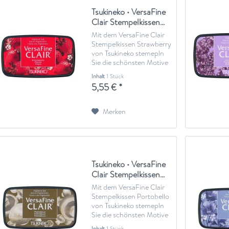
Tsukineko • VersaFine
Clair Stempelkissen...
Mit dem VersaFine Clair
Stempelkissen Strawberry
von Tsukineko stemepln
Sie die schönsten Motive
auf Grußkarten,
Inhalt
1 Stück
Einladungen oder in Ihr
5,55 € *
Scrapbook und Journal.
Diese Tinte ist eine
deckende Tinte auf
Merken
Ölbasis, die je nach
Papiermaterial...
Tsukineko • VersaFine
Clair Stempelkissen...
Mit dem VersaFine Clair
Stempelkissen Portobello
von Tsukineko stemepln
Sie die schönsten Motive
auf Grußkarten,
Inhalt
1 Stück