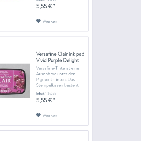
mit einer Stoffschicht
5,55 € *
überzogen wurde, anstelle
eines schwammartigen
Gewebes. Versafine-Tinte
Merken
wird auf Ölbasis
hergestellt...
Versafine Clair ink pad
Vivid Purple Delight
Versafine-Tinte ist eine
Ausnahme unter den
Pigment-Tinten. Das
Stempelkissen besteht
aus stabilem Filz, welches
Inhalt
1 Stück
mit einer Stoffschicht
5,55 € *
überzogen wurde, anstelle
eines schwammartigen
Gewebes. Versafine-Tinte
Merken
wird auf Ölbasis
hergestellt...