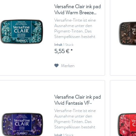
Versafine Clair ink pad
Vivid Warm Breeze...
Versafine-Tinte ist eine
Ausnahme unter den
Pigment-Tinten. Das
Stempelkissen besteht
aus stabilem Filz, welches
Inhalt
1 Stück
mit einer Stoffschicht
5,55 € *
überzogen wurde, anstelle
eines schwammartigen
Gewebes. Versafine-Tinte
Merken
wird auf Ölbasis...
Versafine Clair ink pad
Vivid Fantasia VF-
CLA-102
Versafine-Tinte ist eine
Ausnahme unter den
Pigment-Tinten. Das
Stempelkissen besteht
aus stabilem Filz, welches
Inhalt
1 Stück