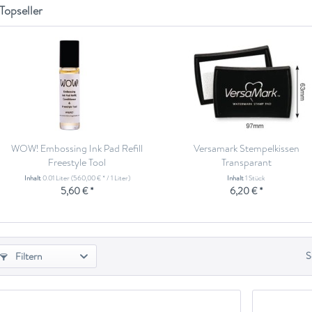
Topseller
WOW! Embossing Ink Pad Refill
Versamark Stempelkissen
Freestyle Tool
Transparant
Inhalt
0.01 Liter
(560,00 € * / 1 Liter)
Inhalt
1 Stück
5,60 € *
6,20 € *
S
Filtern