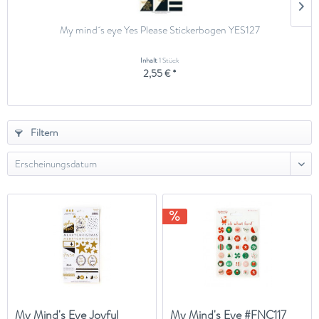
My mind´s eye Yes Please Stickerbogen YES127
Inhalt
1 Stück
2,55 € *
Filtern
My Mind's Eye Joyful
My Mind's Eye #FNC117