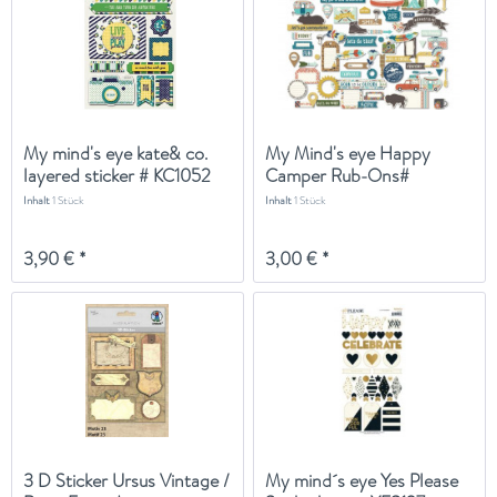
My mind's eye kate& co.
My Mind's eye Happy
layered sticker # KC1052
Camper Rub-Ons#
HC1023
Inhalt
1 Stück
Inhalt
1 Stück
3,90 € *
3,00 € *
3 D Sticker Ursus Vintage /
My mind´s eye Yes Please