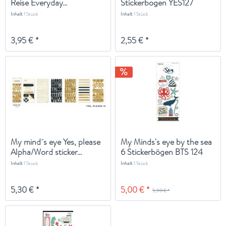
Reise Everyday...
Stickerbogen YES127
Inhalt
1 Stück
Inhalt
1 Stück
3,95 € *
2,55 € *
My mind´s eye Yes, please
My Minds's eye by the sea
Alpha/Word sticker...
6 Stickerbögen BTS 124
Inhalt
1 Stück
Inhalt
1 Stück
5,30 € *
5,00 € *
5,90 € *