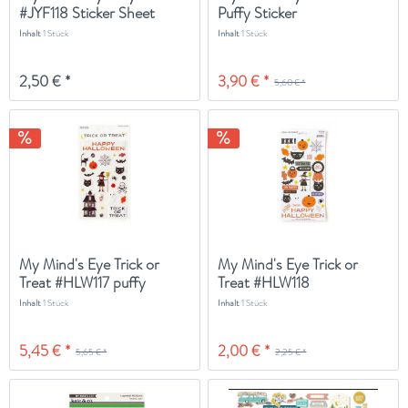
#JYF118 Sticker Sheet
Puffy Sticker
Inhalt
1 Stück
Inhalt
1 Stück
2,50 € *
3,90 € *
5,60 € *
My Mind's Eye Trick or
My Mind's Eye Trick or
Treat #HLW117 puffy
Treat #HLW118
Sticker
Stickerbogen
Inhalt
1 Stück
Inhalt
1 Stück
5,45 € *
2,00 € *
5,65 € *
2,25 € *