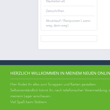
Neuheiten alt
Zeitschriften
Abverkauf / Restposten ( wenn
weg, dann weg)
HERZLICH WILLKOMMEN IN MEINEM NEUEN ONLI
Hier findet ihr alles zum Scrappen und Karten gestalten.
Selbstverständlich könnt ihr, nach telefonischer Voranmeldung, di
meinem Lager anschauen.
Viel Spaß beim Stöbern