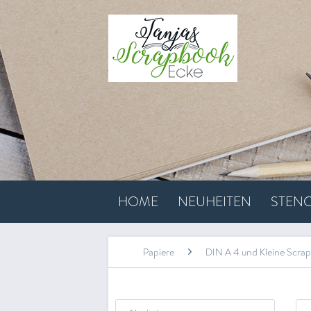
HOME
NEUHEITEN
STENC
Papiere
DIN A 4 und Kleine Scra