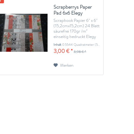
Scrapberrys Paper
Pad 6x6 Elegy
Scrapbook Papier 6" x 6"
(15,2cmx15,2cm) 24 Blatt
säurefrei 170gr /m²
einseitig bedruckt Elegy
Inhalt
0.5544 Quadratmeter
(5,41 € * / 1 Quadratmeter)
3,00 € *
3,98 € *
Merken