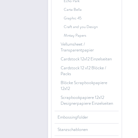
Echo Park
Carta Bella
Graphic 45
Craft and you Design
Mintay Papers
Vellumsheet /
Transparentpapier
Cardstock 12x12 Einzelseiten
Cardstock 12 x12 Blöcke /
Packs
Blöcke Scrapbookpapiere
12x12
Scrapbookpapiere 12x12
Designerpapiere Einzelseiten
Embossingfolder
Stanzschablonen