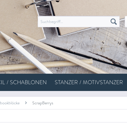
IL / SCHABLONEN
STANZER / MOTIVSTANZER
pbookblöcke
ScrapBerrys