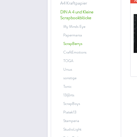
A4 Kraftpapier
DIN A 4 und Kleine
Scrapbookblöcke
My Minds Eye
Papermania
ScrapBerrys
CraftEmotions
TOGA
Ursus
sonstige
Tonic
13@rts
ScrapBoys
Piatek13
Stamperia
StudioLight