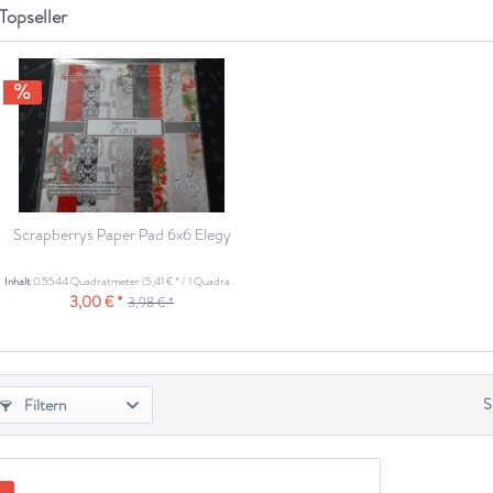
Topseller
Scrapberrys Paper Pad 6x6 Elegy
Inhalt
0.5544 Quadratmeter
(5,41 € * / 1 Quadratmeter)
3,00 € *
3,98 € *
S
Filtern