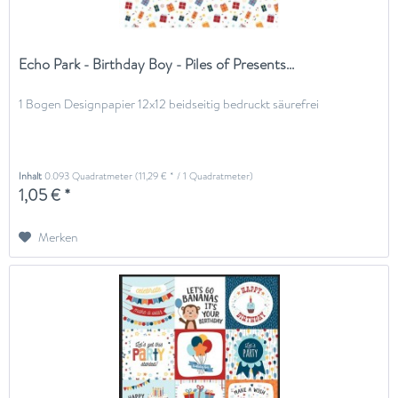
Echo Park - Birthday Boy - Piles of Presents...
1 Bogen Designpapier 12x12 beidseitig bedruckt säurefrei
Inhalt
0.093 Quadratmeter
(11,29 € * / 1 Quadratmeter)
1,05 € *
Merken