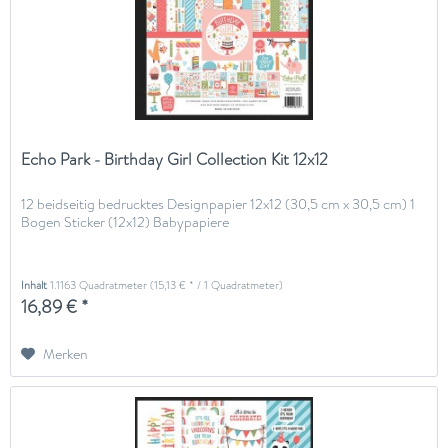
Echo Park - Birthday Girl Collection Kit 12x12
12 beidseitig bedrucktes Designpapier 12x12 (30,5 cm x 30,5 cm) 1
Bogen Sticker (12x12) Babypapiere
Inhalt
1.1163 Quadratmeter
(15,13 € * / 1 Quadratmeter)
16,89 € *
Merken