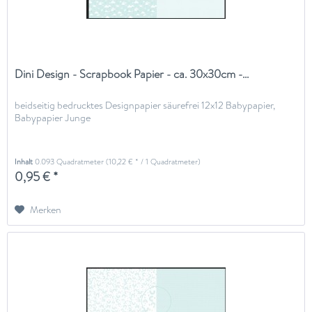
Dini Design - Scrapbook Papier - ca. 30x30cm -...
beidseitig bedrucktes Designpapier säurefrei 12x12 Babypapier,
Babypapier Junge
Inhalt
0.093 Quadratmeter
(10,22 € * / 1 Quadratmeter)
0,95 € *
Merken