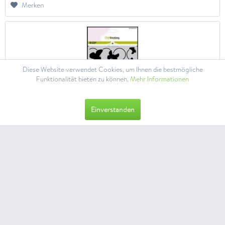
Merken
Diese Website verwendet Cookies, um Ihnen die bestmögliche
Funktionalität bieten zu können.
Mehr Informationen
Einverstanden
CraftEmotions Mask stencil Bugs -...
dünne flexible Polyester-Prägeschablone Schablone ca. 14,9 cm x
21,0 cm (A5) geeignet z.B. zum Schablonieren mit Stempelfarben,
Farbspray, Strukturpaste, Acryl Farben uvm Schablone aufs Papier
legen, evtl. mit Tape fixieren...
Inhalt
1 Stück
3,85 € *