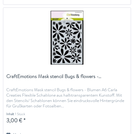
CraftEmotions Mask stencil Bugs & flowers -...
CraftEmotions Mask stencil Bugs & flowers - Blumen A6 Carla
Creaties Flexible Schablone aus halbtransparentem Kunstoff. Mit
den Stencils/ Schablonen können Sie eindrucksvolle Hintergründe
für Grußkarten oder Fotoalben...
Inhalt
1 Stück
3,00 € *