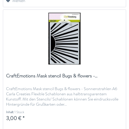
Merken
CraftEmotions Mask stencil Bugs & flowers -...
CraftEmotions Mask stencil Bugs & flowers - Sonnenstrahlen A6
Carla Creaties Flexible Schablonen aus halbtransparentem
Kunstoff. Mit den Stencils/ Schablonen können Sie eindrucksvolle
Hintergründe für Grußkarten oder...
Inhalt
1 Stück
3,00 € *