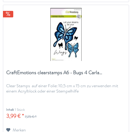
CraftEmotions clearstamps A6 - Bugs 4 Carla...
Clear Stamps auf einer Folie: 10,5 cm x 15 cm zu verwenden mit
einem Acrylblock oder einer Stempelhilfe
Inhalt
1 Stück
3,99 € *
7,25 € *
Merken