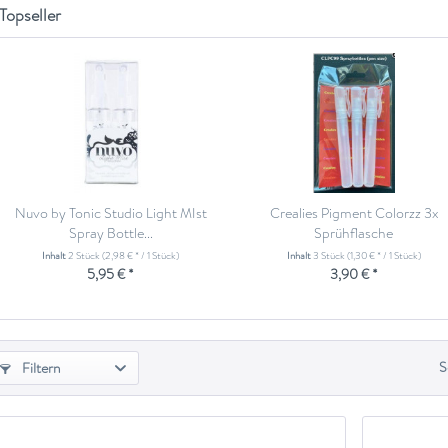
Topseller
Nuvo by Tonic Studio Light MIst
Crealies Pigment Colorzz 3x
Spray Bottle...
Sprühflasche
Inhalt
2 Stück
(2,98 € * / 1 Stück)
Inhalt
3 Stück
(1,30 € * / 1 Stück)
5,95 € *
3,90 € *
S
Filtern