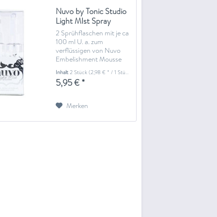
Nuvo by Tonic Studio
Light MIst Spray
Bottle...
2 Sprühflaschen mit je ca
100 ml U. a. zum
verflüssigen von Nuvo
Embelishment Mousse
zum Sprühen von
Inhalt
2 Stück
(2,98 € * / 1 Stück)
schönen Hintergründen
5,95 € *
oder zum Besprühen von
Nuvo shimmer Powder
für tolle Farbeffekte (
Merken
Klopfen Sie das Pulver
leicht auf die...