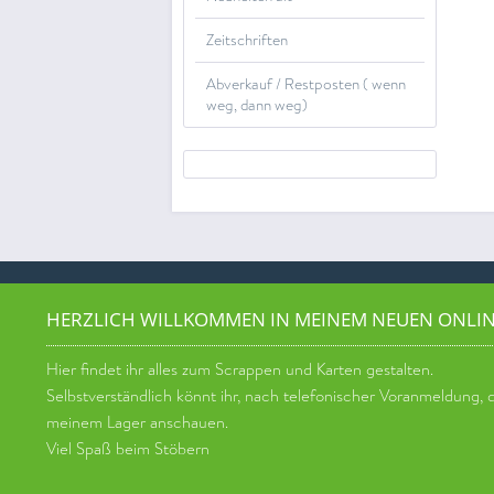
Zeitschriften
Abverkauf / Restposten ( wenn
weg, dann weg)
HERZLICH WILLKOMMEN IN MEINEM NEUEN ONLI
Hier findet ihr alles zum Scrappen und Karten gestalten.
Selbstverständlich könnt ihr, nach telefonischer Voranmeldung, di
meinem Lager anschauen.
Viel Spaß beim Stöbern