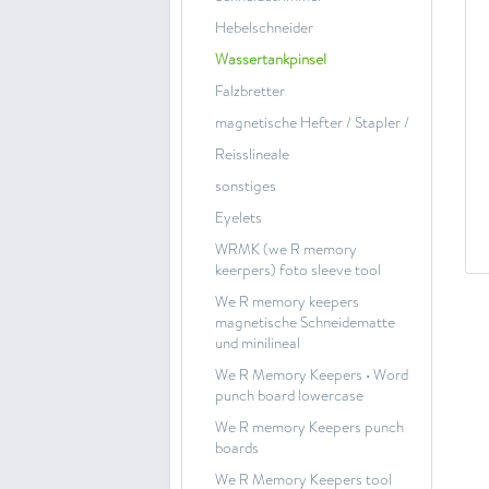
Hebelschneider
Wassertankpinsel
Falzbretter
magnetische Hefter / Stapler /
Reisslineale
sonstiges
Eyelets
WRMK (we R memory
keerpers) foto sleeve tool
We R memory keepers
magnetische Schneidematte
und minilineal
We R Memory Keepers • Word
punch board lowercase
We R memory Keepers punch
boards
We R Memory Keepers tool