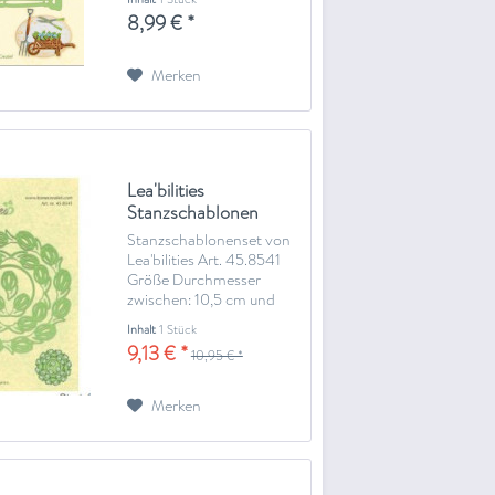
Prägemaschine (zum
8,99 € *
Prägen sind eventuell
Zusatzplatten notwendig,
bitte Anleitung der
Merken
Maschine beachten)
Lea'bilities
Stanzschablonen
Blumenkränze
Stanzschablonenset von
45.8541
Lea'bilities Art. 45.8541
Größe Durchmesser
zwischen: 10,5 cm und
4,2 cm zum Stanzen wird
Inhalt
1 Stück
eine Stanz-und
9,13 € *
10,95 € *
Prägemaschine benötigte
(Big Shot oder ähnliches)
Merken