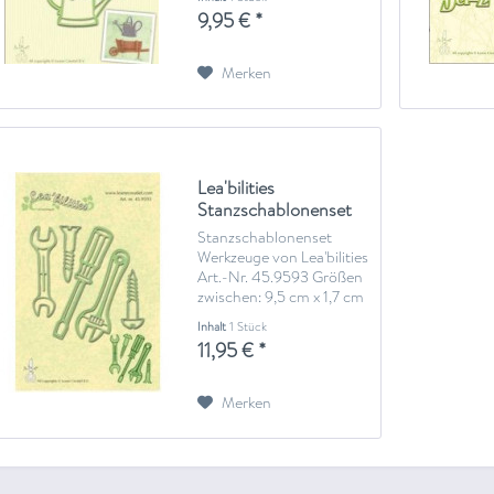
(Big Shot oder ähnliches)
9,95 € *
Merken
Lea'bilities
Stanzschablonenset
Werkzeuge 45.9593
Stanzschablonenset
Werkzeuge von Lea'bilities
Art.-Nr. 45.9593 Größen
zwischen: 9,5 cm x 1,7 cm
und 4,5 cm x 1,4 cm zum
Inhalt
1 Stück
Stanzen wird eine Stanz-
11,95 € *
und Prägemaschine
benötigte (Big Shot oder
ähnliches)
Merken