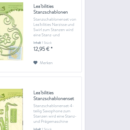
Lea'bilities
Stanzschablonen
Narzisse und Swirl...
Stanzschablonenset von
Lea'bilities Narzisse und
Swirl zum Stanzen wird
eine Stanz-und
Prägemaschine benötigte
Inhalt
1 Stück
(Big Shot oder ähnliches)
12,95 € *
Merken
Lea'bilities
Stanzschablonenset
Saxophone 45.1505
Stanzschablonenset 4-
teilig Saxophone zum
Stanzen wird eine Stanz-
und Prägemaschine
benötigte (Big Shot oder
Inhalt
1 Stück