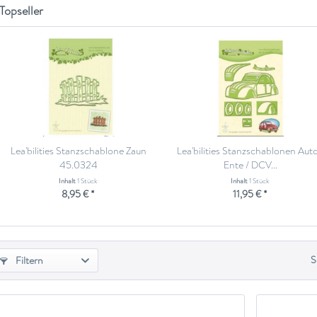
Topseller
Lea'bilities Stanzschablone Zaun
Lea'bilities Stanzschablonen Auto
45.0324
Ente / DCV...
Inhalt
1 Stück
Inhalt
1 Stück
8,95 € *
11,95 € *
S
Filtern