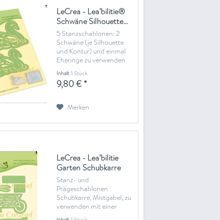
LeCrea - Lea’bilitie®
Schwäne Silhouette...
5 Stanzschablonen: 2
Schwäne (je Silhouette
und Kontur) und einmal
Eheringe zu verwenden
mit einer Stanz- und
Inhalt
1 Stück
Prägemaschine
9,80 € *
Merken
LeCrea - Lea’bilitie
Garten Schubkarre
Präge-...
Stanz- und
Prägeschablonen
Schubkarre, Mistgabel, zu
verwenden mit einer
Stanz- und
Inhalt
1 Stück