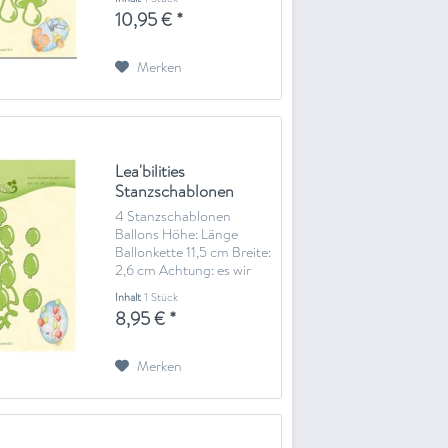
Achtung: es wir eine
10,95 € *
Stanz- und
Prägemaschine benötigt
Zum Stanzen wird eine
Merken
Stanz- und
Prägemaschine benötigt
und eventuell...
Lea'bilities
Stanzschablonen
Ballons 45.3264
4 Stanzschablonen
Ballons Höhe: Länge
Ballonkette 11,5 cm Breite:
2,6 cm Achtung: es wir
eine Stanz- und
Inhalt
1 Stück
Prägemaschine benötigt
8,95 € *
Zum Stanzen wird eine
Stanz- und
Prägemaschine benötigt
Merken
und eventuell
Zusatzplatten(z.B. Big
Shot oder...