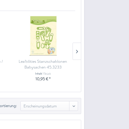
 /
Lea'bilities Stanzschablonen
Lea'bilities Stanzschab
Babysachen 45.3233
Babyschuhe 45.32
Inhalt
1 Stück
Inhalt
1 Stück
10,95 € *
10,95 € *
ortierung: