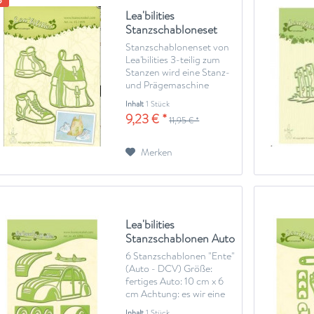
Lea'bilities
Stanzschabloneset
Sneakers &...
Stanzschablonenset von
Lea'bilities 3-teilig zum
Stanzen wird eine Stanz-
und Prägemaschine
benötigte (Big Shot oder
Inhalt
1 Stück
ähnliches)
9,23 € *
11,95 € *
Merken
Lea'bilities
Stanzschablonen Auto
/ Ente / DCV...
6 Stanzschablonen "Ente"
(Auto - DCV) Größe:
fertiges Auto: 10 cm x 6
cm Achtung: es wir eine
Stanz- und
Inhalt
1 Stück