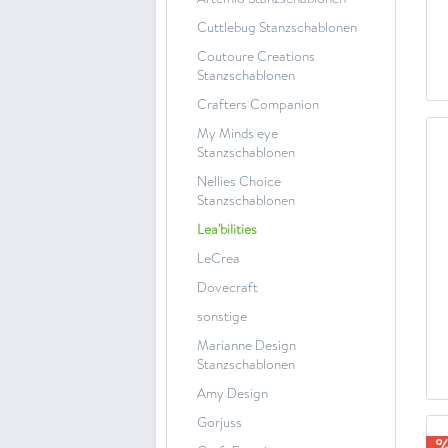
Cuttlebug Stanzschablonen
Coutoure Creations
Stanzschablonen
Crafters Companion
My Minds eye
Stanzschablonen
Nellies Choice
Stanzschablonen
Lea'bilities
LeCrea
Dovecraft
sonstige
Marianne Design
Stanzschablonen
Amy Design
Gorjuss