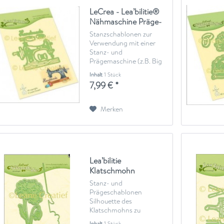
LeCrea - Lea’bilitie®
Nähmaschine Präge-
und...
Stanzschablonen zur
Verwendung mit einer
Stanz- und
Prägemaschine (z.B. Big
Shot)
Inhalt
1 Stück
7,99 € *
Merken
Lea’bilitie
Klatschmohn
Silhouette Stanz-
Stanz- und
und...
Prägeschablonen
Silhouette des
Klatschmohns zu
verwenden mit einer
Inhalt
1 Stück