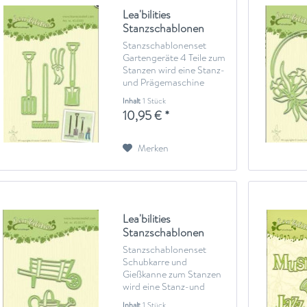
Lea'bilities
Stanzschablonen
Gartengeräte
Stanzschablonenset
45.0300
Gartengeräte 4 Teile zum
Stanzen wird eine Stanz-
und Prägemaschine
benötigte (Big Shot oder
Inhalt
1 Stück
ähnliches)
10,95 € *
Merken
Lea'bilities
Stanzschablonen
Schubkarren und...
Stanzschablonenset
Schubkarre und
Gießkanne zum Stanzen
wird eine Stanz-und
Prägemaschine benötigte
Inhalt
1 Stück