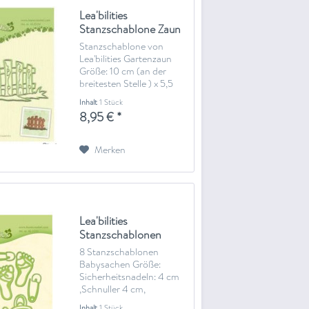
Lea'bilities
Stanzschablone Zaun
45.0324
Stanzschablone von
Lea'bilities Gartenzaun
Größe: 10 cm (an der
breitesten Stelle ) x 5,5
cm
Inhalt
1 Stück
8,95 € *
Merken
Lea'bilities
Stanzschablonen
Babysachen 45.3233
8 Stanzschablonen
Babysachen Größe:
Sicherheitsnadeln: 4 cm
,Schnuller 4 cm,
Babyfüße 4,5 cm x 2,5 cm
Inhalt
1 Stück