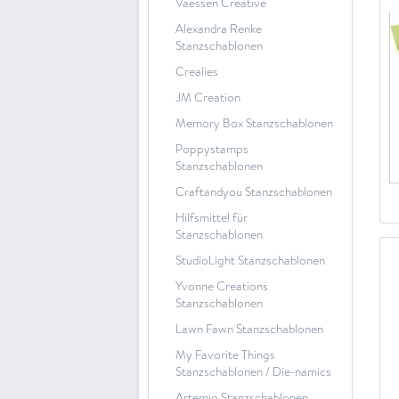
Vaessen Creative
Alexandra Renke
Stanzschablonen
Crealies
JM Creation
Memory Box Stanzschablonen
Poppystamps
Stanzschablonen
Craftandyou Stanzschablonen
Hilfsmittel für
Stanzschablonen
StudioLight Stanzschablonen
Yvonne Creations
Stanzschablonen
Lawn Fawn Stanzschablonen
My Favorite Things
Stanzschablonen / Die-namics
Artemio Stanzschablonen