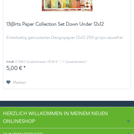
13@rts Paper Collection Set Down Under 12x12
6 beidseitig gemustertes Designpapier 12x12 250 gr/qm säurefrei
Inhalt
0.5582 Quadratmeter
(8,96 € * / 1 Quadratmeter)
5,00 € *
Merken
HERZLICH WILLKOMMEN IN MEINEM NEUEN
ONLINESHOP