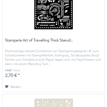
Stamperia Art of Travelling Thick Stencil...
Hochwertige robuste Schablone von Stamperia geeignet z.B. zum
Schablonieren mit Stempelfarben, Farbspray, Strukturpaste, Acryl
Farben uvm Schablone aufs Papier legen, evtl. mit Tape fixieren und
dann mit einem Blending Tool...
Inhalt
1 Stück
2,70 € *
Merken