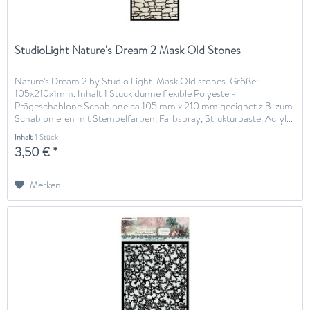
StudioLight Nature's Dream 2 Mask Old Stones
Nature's Dream 2 by Studio Light. Mask Old stones. Größe:
105x210x1mm. Inhalt 1 Stück dünne flexible Polyester-
Prägeschablone Schablone ca.105 mm x 210 mm geeignet z.B. zum
Schablonieren mit Stempelfarben, Farbspray, Strukturpaste, Acryl...
Inhalt
1 Stück
3,50 € *
Merken