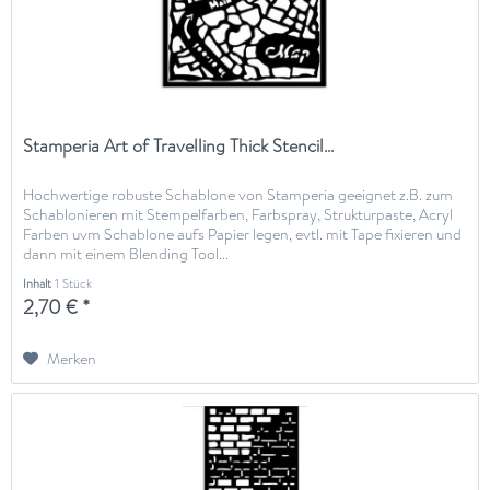
Stamperia Art of Travelling Thick Stencil...
Hochwertige robuste Schablone von Stamperia geeignet z.B. zum
Schablonieren mit Stempelfarben, Farbspray, Strukturpaste, Acryl
Farben uvm Schablone aufs Papier legen, evtl. mit Tape fixieren und
dann mit einem Blending Tool...
Inhalt
1 Stück
2,70 € *
Merken