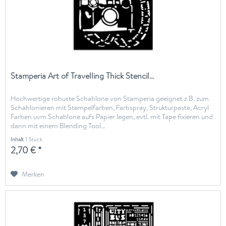
Stamperia Art of Travelling Thick Stencil...
Hochwertige robuste Schablone von Stamperia geeignet z.B. zum
Schablonieren mit Stempelfarben, Farbspray, Strukturpaste, Acryl
Farben uvm Schablone aufs Papier legen, evtl. mit Tape fixieren und
dann mit einem Blending Tool...
Inhalt
1 Stück
2,70 € *
Merken