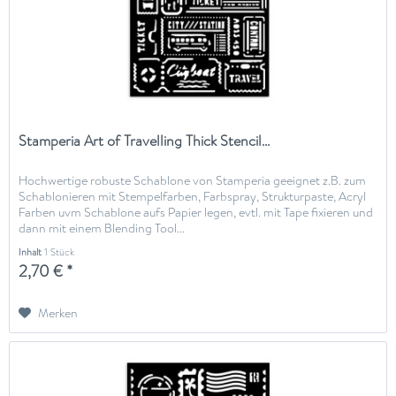
Stamperia Art of Travelling Thick Stencil...
Hochwertige robuste Schablone von Stamperia geeignet z.B. zum
Schablonieren mit Stempelfarben, Farbspray, Strukturpaste, Acryl
Farben uvm Schablone aufs Papier legen, evtl. mit Tape fixieren und
dann mit einem Blending Tool...
Inhalt
1 Stück
2,70 € *
Merken