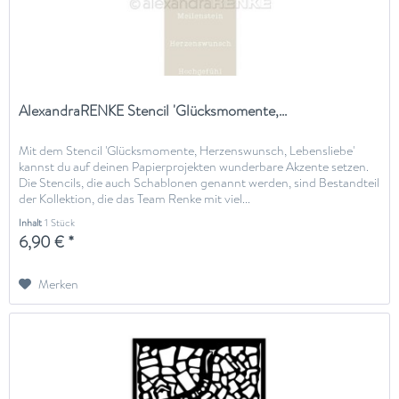
AlexandraRENKE Stencil 'Glücksmomente,...
Mit dem Stencil 'Glücksmomente, Herzenswunsch, Lebensliebe'
kannst du auf deinen Papierprojekten wunderbare Akzente setzen.
Die Stencils, die auch Schablonen genannt werden, sind Bestandteil
der Kollektion, die das Team Renke mit viel...
Inhalt
1 Stück
6,90 € *
Merken