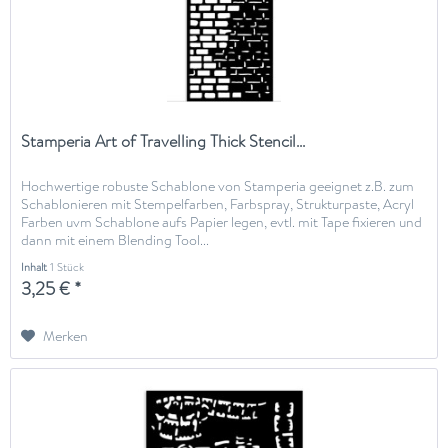
Stamperia Art of Travelling Thick Stencil...
Hochwertige robuste Schablone von Stamperia geeignet z.B. zum
Schablonieren mit Stempelfarben, Farbspray, Strukturpaste, Acryl
Farben uvm Schablone aufs Papier legen, evtl. mit Tape fixieren und
dann mit einem Blending Tool...
Inhalt
1 Stück
3,25 € *
Merken