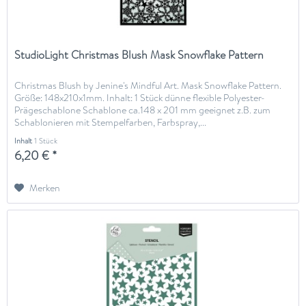
StudioLight Christmas Blush Mask Snowflake Pattern
Christmas Blush by Jenine's Mindful Art. Mask Snowflake Pattern.
Größe: 148x210x1mm. Inhalt: 1 Stück dünne flexible Polyester-
Prägeschablone Schablone ca.148 x 201 mm geeignet z.B. zum
Schablonieren mit Stempelfarben, Farbspray,...
Inhalt
1 Stück
6,20 € *
Merken