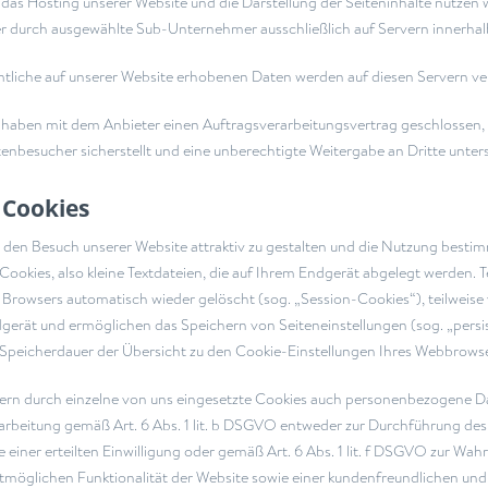
 das Hosting unserer Website und die Darstellung der Seiteninhalte nutzen w
r durch ausgewählte Sub-Unternehmer ausschließlich auf Servern innerhal
tliche auf unserer Website erhobenen Daten werden auf diesen Servern ver
 haben mit dem Anbieter einen Auftragsverarbeitungsvertrag geschlossen,
tenbesucher sicherstellt und eine unberechtigte Weitergabe an Dritte unter
 Cookies
den Besuch unserer Website attraktiv zu gestalten und die Nutzung besti
 Cookies, also kleine Textdateien, die auf Ihrem Endgerät abgelegt werden.
 Browsers automatisch wieder gelöscht (sog. „Session-Cookies“), teilweise 
gerät und ermöglichen das Speichern von Seiteneinstellungen (sog. „persist
 Speicherdauer der Übersicht zu den Cookie-Einstellungen Ihres Webbrow
ern durch einzelne von uns eingesetzte Cookies auch personenbezogene Dat
arbeitung gemäß Art. 6 Abs. 1 lit. b DSGVO entweder zur Durchführung des 
le einer erteilten Einwilligung oder gemäß Art. 6 Abs. 1 lit. f DSGVO zur Wa
tmöglichen Funktionalität der Website sowie einer kundenfreundlichen und