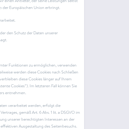
ir einen Anbieter, der seine Leistungen selbst
b der Europäischen Union erbringt.
arbeitet.
 der den Schutz der Daten unserer
sagt.
mmter Funktionen zu ermöglichen, verwenden
 Teilweise werden diese Cookies nach Schließen
verbleiben diese Cookies länger auf Ihrem
ente Cookies“). Im letzteren Fall können Sie
sers entnehmen.
en verarbeitet werden, erfolgt die
Vertrages, gemäß Art. 6 Abs. 1 lit. a DSGVO im
hrung unserer berechtigten Interessen an der
 effektiven Ausgestaltung des Seitenbesuchs.