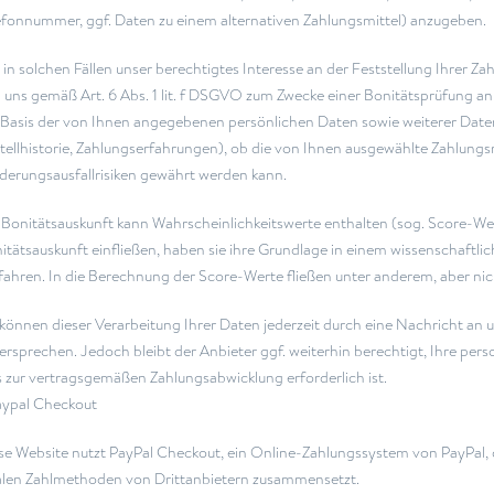
efonnummer, ggf. Daten zu einem alternativen Zahlungsmittel) anzugeben.
in solchen Fällen unser berechtigtes Interesse an der Feststellung Ihrer Z
 uns gemäß Art. 6 Abs. 1 lit. f DSGVO zum Zwecke einer Bonitätsprüfung an 
 Basis der von Ihnen angegebenen persönlichen Daten sowie weiterer Dat
tellhistorie, Zahlungserfahrungen), ob die von Ihnen ausgewählte Zahlungs
derungsausfallrisiken gewährt werden kann.
 Bonitätsauskunft kann Wahrscheinlichkeitswerte enthalten (sog. Score-We
itätsauskunft einfließen, haben sie ihre Grundlage in einem wissenschaftl
fahren. In die Berechnung der Score-Werte fließen unter anderem, aber nich
 können dieser Verarbeitung Ihrer Daten jederzeit durch eine Nachricht a
ersprechen. Jedoch bleibt der Anbieter ggf. weiterhin berechtigt, Ihre pe
s zur vertragsgemäßen Zahlungsabwicklung erforderlich ist.
aypal Checkout
se Website nutzt PayPal Checkout, ein Online-Zahlungssystem von PayPal, 
alen Zahlmethoden von Drittanbietern zusammensetzt.