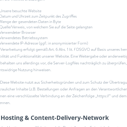
Unsere besuchte Website
Datum und Uhrzeit zum Zeitpunkt des Zugriffes
Menge der gesendeten Daten in Byte
Quelle/Verweis, von welchem Sie auf die Seite gelangten
Verwendeter Browser
Verwendetes Betriebssystem
Verwendete IP-Adresse (ggf.: in anonymisierter Form)
 Verarbeitung erfolgt gemäß Art. 6 Abs. 1 lit. f DSGVO auf Basis unseres be
bilität und Funktionalität unserer Website. Eine Weitergabe oder anderweit
 behalten uns allerdings vor, die Server-Logfiles nachträglich zu überprüfen
htswidrige Nutzung hinweisen.
Diese Website nutzt aus Sicherheitsgründen und zum Schutz der Übertra
traulicher Inhalte (z.B. Bestellungen oder Anfragen an den Verantwortliche
nen eine verschlüsselte Verbindung an der Zeichenfolge „https://“ und dem
ennen.
 Hosting & Content-Delivery-Network