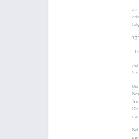
Zur
ode
fol
7.2
- P
Auf
S.a
Bei
Bes
Tra
Die
nur 
Bei
per