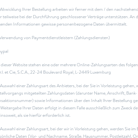
 Abwicklung Ihrer Bestellung arbeiten wir ferner mit dem / den nachstehen
r teilweise bei der Durchführung geschlossener Verträge unterstützen. An
genden Informationen gewisse personenbezogene Daten übermittelt.
Verwendung von Paymentdienstleistern (Zahlungsdiensten)
aypal
 dieser Website stehen eine oder mehrere Online-Zahlungsarten des folgen
.r.l. et Cie, S.C.A., 22-24 Boulevard Royal, L-2449 Luxemburg
 Auswahl einer Zahlungsart des Anbieters, bei der Sie in Vorleistung gehen
tellvorgangs mitgeteilten Zahlungsdaten (darunter Name, Anschrift, Bank
nsaktionsnummer) sowie Informationen über den Inhalt Ihrer Bestellung ge
 Weitergabe Ihrer Daten erfolgt in diesem Falle ausschließlich zum Zweck 
insoweit, als sie hierfür erforderlich ist.
 Auswahl einer Zahlungsart, bei der wir in Vorleistung gehen, werden Sie im
sönliche Daten (Vor- und Nachname, Straße, Hausnummer, Postleitzahl, Or