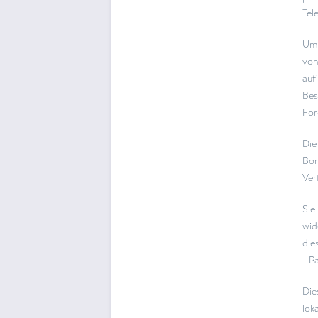
Tel
Um 
von
auf
Bes
For
Die
Bon
Ver
Sie
wid
die
- P
Die
lok