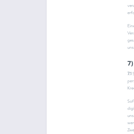
ver
erf
Ein
Ver
ges
uns
7)
7.1
S
per
Kre
Sof
dig
uns
wer
Zwe