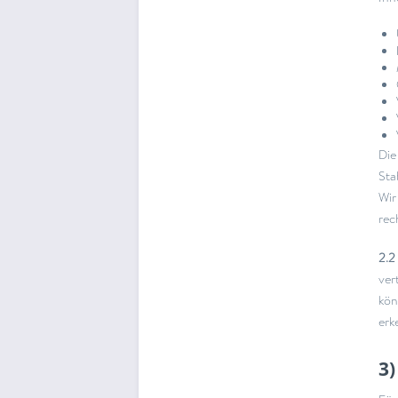
Die
Sta
Wir
rec
2.2
ver
kön
erk
3)