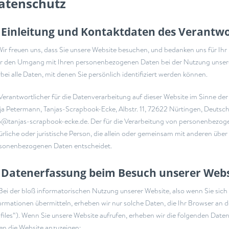
atenschutz
 Einleitung und Kontaktdaten des Verantwo
ir freuen uns, dass Sie unsere Website besuchen, und bedanken uns für Ihr 
r den Umgang mit Ihren personenbezogenen Daten bei der Nutzung unser
rbei alle Daten, mit denen Sie persönlich identifiziert werden können.
Verantwortlicher für die Datenverarbeitung auf dieser Website im Sinne 
ja Petermann, Tanjas-Scrapbook-Ecke, Albstr. 11, 72622 Nürtingen, Deutsch
o@tanjas-scrapbook-ecke.de. Der für die Verarbeitung von personenbezoge
ürliche oder juristische Person, die allein oder gemeinsam mit anderen über
sonenbezogenen Daten entscheidet.
) Datenerfassung beim Besuch unserer Webs
Bei der bloß informatorischen Nutzung unserer Website, also wenn Sie sich 
ormationen übermitteln, erheben wir nur solche Daten, die Ihr Browser an d
files“). Wenn Sie unsere Website aufrufen, erheben wir die folgenden Daten,
en die Website anzuzeigen: