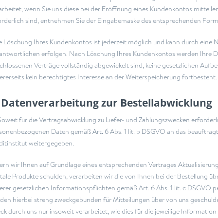
arbeitet, wenn Sie uns diese bei der Eröffnung eines Kundenkontos mitteil
orderlich sind, entnehmen Sie der Eingabemaske des entsprechenden Formu
e Löschung Ihres Kundenkontos ist jederzeit möglich und kann durch eine N
antwortlichen erfolgen. Nach Löschung Ihres Kundenkontos werden Ihre Dat
chlossenen Verträge vollständig abgewickelt sind, keine gesetzlichen Auf
ererseits kein berechtigtes Interesse an der Weiterspeicherung fortbesteht.
 Datenverarbeitung zur Bestellabwicklung
oweit für die Vertragsabwicklung zu Liefer- und Zahlungszwecken erforder
sonenbezogenen Daten gemäß Art. 6 Abs. 1 lit. b DSGVO an das beauftrag
ditinstitut weitergegeben.
ern wir Ihnen auf Grundlage eines entsprechenden Vertrages Aktualisierung
itale Produkte schulden, verarbeiten wir die von Ihnen bei der Bestellung 
erer gesetzlichen Informationspflichten gemäß Art. 6 Abs. 1 lit. c DSGVO p
den hierbei streng zweckgebunden für Mitteilungen über von uns geschuld
ck durch uns nur insoweit verarbeitet, wie dies für die jeweilige Information e