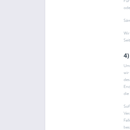
Für
ode
Säm
Wir
Sei
4)
Um 
wir
des
End
die
Sof
Ver
Fal
bes