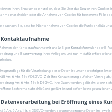
 können Ihren Browser so einstellen, dass Sie über das Setzen von Cookies 
ahme entscheiden oder die Annahme von Cookies für bestimmte Fälle oder
te beachten Sie, dass bei Nichtannahme von Cookies die Funktionalität uns
) Kontaktaufnahme
Rahmen der Kontaktaufnahme mit uns (z.B. per Kontaktformular oder E-Mai
rbeitung und Beantwortung Ihres Anliegens und nur im dafür erforderli
arbeitet.
htsgrundlage für die Verarbeitung dieser Daten ist unser berechtigtes Inte
äß Art. 6 Abs. 1 lit. f DSGVO. Zielt Ihre Kontaktierung auf einen Vertrag ab,
arbeitung Art. 6 Abs. 1 lit. b DSGVO. Ihre Daten werden gelöscht, wenn si
roffene Sachverhalt abschließend geklärt ist und sofern keine gesetzlich
) Datenverarbeitung bei Eröffnung eines K
äß Art. 6 Abs. 1 lit. b DSGVO werden personenbezogene Daten im jeweils