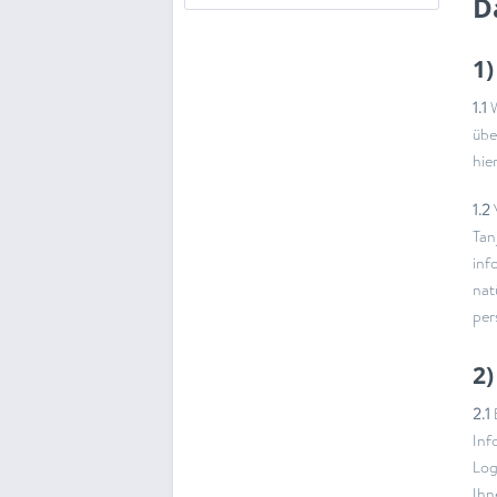
D
1)
1.1
W
übe
hie
1.2
Tan
inf
nat
per
2
2.1
Inf
Log
Ihn