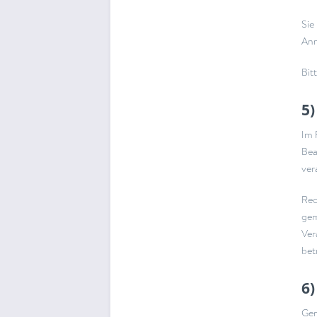
Sie
Ann
Bit
5
Im 
Bea
ver
Rec
gem
Ver
bet
6
Gem