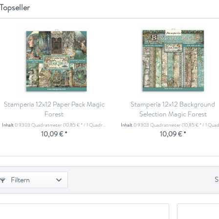
Topseller
Stamperia 12x12 Paper Pack Magic
Stamperia 12x12 Background
Forest
Selection Magic Forest
Inhalt
0.9303 Quadratmeter
(10,85 € * / 1 Quadratmeter)
Inhalt
0.9303 Quadratmeter
(10,85 € * / 1 Quadratmete
10,09 € *
10,09 € *
S
Filtern