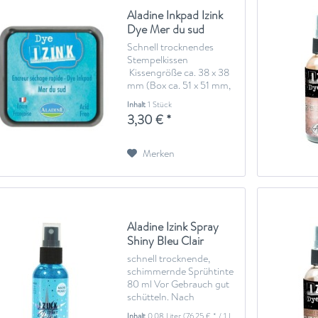
Aladine Inkpad Izink
Dye Mer du sud
Schnell trocknendes
Stempelkissen
Kissengröße ca. 38 x 38
mm (Box ca. 51 x 51 mm,
22 mm hoch) Dieses
Inhalt
1 Stück
Stempelkissen ist
3,30 € *
säurefrei, lichtecht,
wasservermalbar, schnell
trocknend. Gut geeignet
Merken
für Papier, Glanzpapier...
Aladine Izink Spray
Shiny Bleu Clair
schnell trocknende,
schimmernde Sprühtinte
80 ml Vor Gebrauch gut
schütteln. Nach
Gebrauch den Sprühkopf
Inhalt
0.08 Liter
(76,25 € * / 1 Liter)