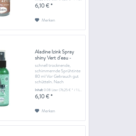
sauberen Tuch trocknen.
6,10 € *
Merken
Aladine Izink Spray
shiny Vert d'eau -
wassergrün
schnell trocknende,
schimmernde Sprühtinte
80 ml Vor Gebrauch gut
schütteln. Nach
Gebrauch den Sprühkopf
Inhalt
0.08 Liter
(76,25 € * / 1 Liter)
mit einem sauberen Tuch
6,10 € *
trocknen.
Merken