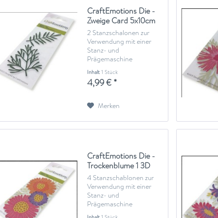
CraftEmotions Die -
Zweige Card 5x10cm
2 Stanzschalonen zur
Verwendung mit einer
Stanz- und
Prägemaschine
Inhalt
1 Stück
4,99 € *
Merken
CraftEmotions Die -
Trockenblume 1 3D
Card 5x10cm
4 Stanzschablonen zur
Verwendung mit einer
Stanz- und
Prägemaschine
Inhalt
1 Stück