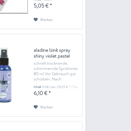
5,05 € *
Merken
aladine Izink spray
shiny violet pastel
schnell trocknende,
schimmernde Sprühtinte
80 ml Vor Gebrauch gut
schütteln. Nach
Gebrauch den Sprühkopf
Inhalt
0.08 Liter
(76,25 € * / 1 Liter)
mit einem sauberen Tuch
6,10 € *
trocknen.
Merken