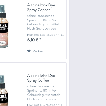
Aladine Izink Dye
Spray Copper
schnell trocknende
Sprühtinte 80 ml Vor
Gebrauch gut schütteln.
Nach Gebrauch den
Sprühkopf mit einem
Inhalt
0.08 Liter
(76,25 € * / 1 Liter)
sauberen Tuch trocknen.
6,10 € *
Merken
Aladine Izink Dye
Spray Coffee
schnell trocknende
Sprühtinte 80 ml Vor
Gebrauch gut schütteln.
Nach Gebrauch den
Sprühkopf mit einem
Inhalt
0.08 Liter
(76,25 € * / 1 Liter)