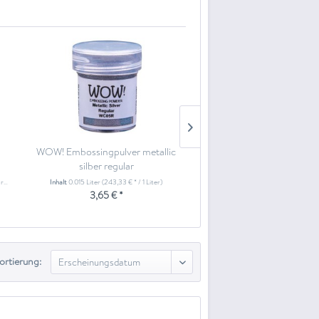
WOW! Embossingpulver metallic
CraftEmotions Clearstam
silber regular
- Löwenzahn
r)
Inhalt
0.015 Liter
(243,33 € * / 1 Liter)
Inhalt
1 Stück
3,65 € *
3,50 € *
ortierung: