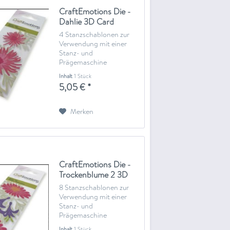
CraftEmotions Die -
Dahlie 3D Card
5x10cm
4 Stanzschablonen zur
Verwendung mit einer
Stanz- und
Prägemaschine
Inhalt
1 Stück
5,05 € *
Merken
CraftEmotions Die -
Trockenblume 2 3D
Card 5x10cm
8 Stanzschablonen zur
Verwendung mit einer
Stanz- und
Prägemaschine
Inhalt
1 Stück