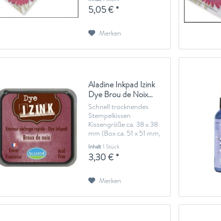
5,05 € *
Merken
Aladine Inkpad Izink
Dye Brou de Noix...
Schnell trocknendes
Stempelkissen
Kissengröße ca. 38 x 38
mm (Box ca. 51 x 51 mm,
22 mm hoch) Dieses
Inhalt
1 Stück
Stempelkissen ist
3,30 € *
säurefrei, lichtecht,
wasservermalbar, schnell
trocknend. Gut geeignet
Merken
für Papier, Glanzpapier
und Karton Geeignet
zum...