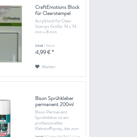
CraftEmotions Block
für Clearstempel
74x74mm - 8mm
Acrylblock für Clear
Stamps Größe: 74 x 74
mm x 8 mm
Inhalt
1 Stück
4,99 € *
Merken
Bison Sprühkleber
permanent 200ml
Spray 1308030
Bison Permanent
Sprühkleber ist ein
professionelles
Klebstoffspray, das zum
Kleben von Papier, Pappe,
Inhalt
0.2 Liter
(56,75 € * / 1 Liter)