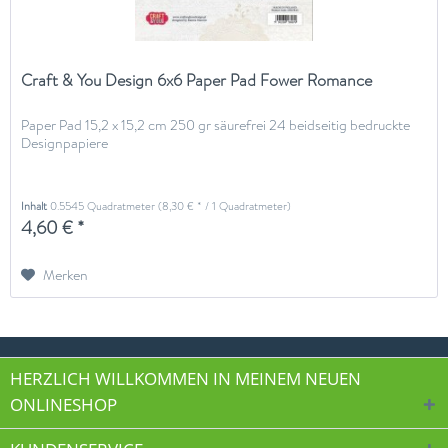
Craft & You Design 6x6 Paper Pad Fower Romance
Paper Pad 15,2 x 15,2 cm 250 gr säurefrei 24 beidseitig bedruckte
Designpapiere
Inhalt
0.5545 Quadratmeter
(8,30 € * / 1 Quadratmeter)
4,60 € *
Merken
HERZLICH WILLKOMMEN IN MEINEM NEUEN
ONLINESHOP